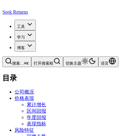
Seek Returns
工具
学习
博客
搜索
…
⌘
K
打开搜索框
切换主题
语言
目录
公司概况
价格表现
累计增长
区间回报
年度回报
表现指标
风险特征