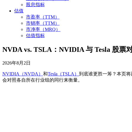
股息指标
估值
市盈率（TTM）
市销率（TTM）
市净率（MRQ）
估值指标
NVDA vs. TSLA：NVIDIA 与 Tesla 股票
2026年8月2日
NVIDIA（NVDA）
和
Tesla（TSLA）
到底谁更胜一筹？本页将
会对照各自所在行业组的同行来衡量。