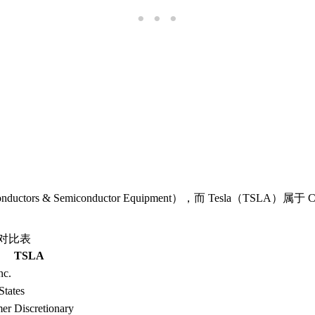
ctors & Semiconductor Equipment），而 Tesla（TSLA）属于 Con
料对比表
TSLA
nc.
States
r Discretionary