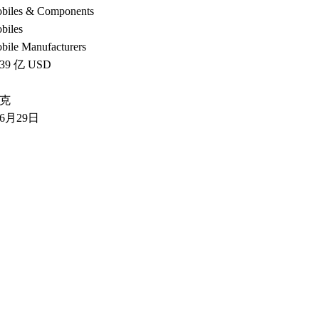
biles & Components
biles
bile Manufacturers
.39 亿 USD
克
年6月29日