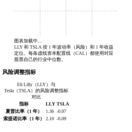
图表加载中…
LLY 和 TSLA 按 1 年波动率（风险）和 1 年收益
定位。每条虚线资本配置线（CAL）都使用对应
股票自己的行业中位数。
风险调整指标
Eli Lilly（LLY）与
Tesla（TSLA）的风险调整指标
对比
指标
LLY
TSLA
夏普比率（1 年）
1.36
-0.07
索提诺比率（1 年）
2.10
-0.09