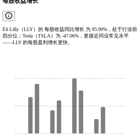
每股收益增长
Eli Lilly（LLY）的 每股收益同比增长 为 95.99%，处于行业前
四分位；Tesla（TSLA）为 -47.06%，更接近同业常见水平
——LLY 的每股盈利增长更快。