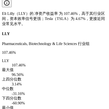
Eli Lilly（LLY）的 净资产收益率 为 107.46%，高于其行业区
间，资本效率信号更强；Tesla（TSLA）为 4.67%，更接近同
业常见水平。
LLY
Pharmaceuticals, Biotechnology & Life Sciences 行业组
107.46%
LLY
107.46%
最大值
96.56%
上四分位数
3.14%
中位数
-31.16%
下四分位数
-60.90%
最小值