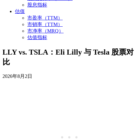
股息指标
估值
市盈率（TTM）
市销率（TTM）
市净率（MRQ）
估值指标
LLY vs. TSLA：Eli Lilly 与 Tesla 股票对
比
2026年8月2日