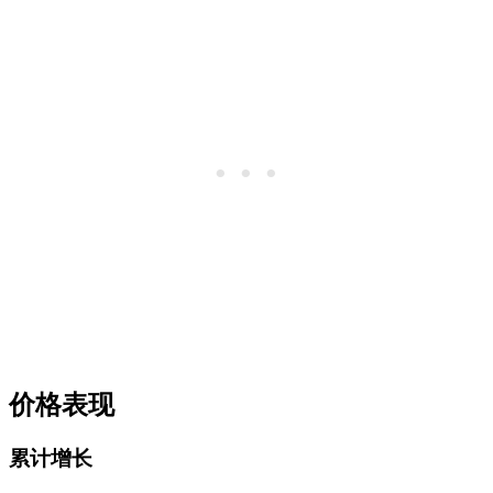
价格表现
累计增长