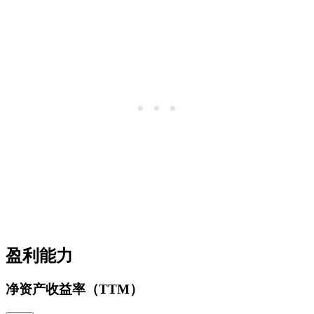
盈利能力
净资产收益率（TTM）