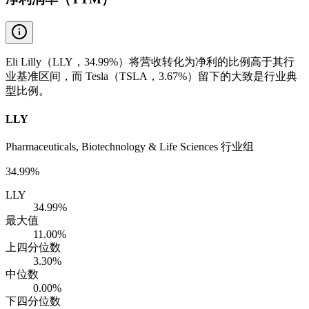
Eli Lilly（LLY，34.99%）将营收转化为净利的比例高于其行
业基准区间，而 Tesla（TSLA，3.67%）留下的大致是行业典
型比例。
LLY
Pharmaceuticals, Biotechnology & Life Sciences 行业组
34.99%
LLY
34.99%
最大值
11.00%
上四分位数
3.30%
中位数
0.00%
下四分位数