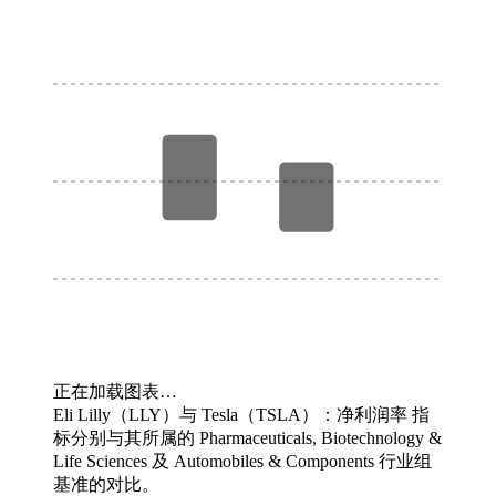
正在加载图表…
Eli Lilly（LLY）与 Tesla（TSLA）：净利润率 指
标分别与其所属的 Pharmaceuticals, Biotechnology &
Life Sciences 及 Automobiles & Components 行业组
基准的对比。