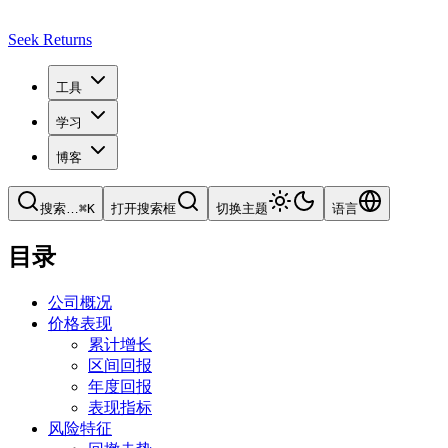
Seek Returns
工具
学习
博客
搜索
…
⌘
K
打开搜索框
切换主题
语言
目录
公司概况
价格表现
累计增长
区间回报
年度回报
表现指标
风险特征