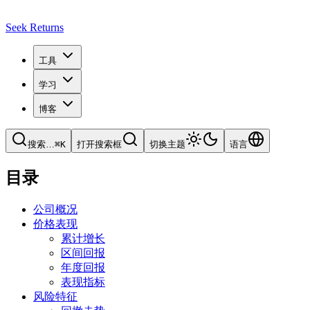
Seek Returns
工具
学习
博客
搜索
…
⌘
K
打开搜索框
切换主题
语言
目录
公司概况
价格表现
累计增长
区间回报
年度回报
表现指标
风险特征