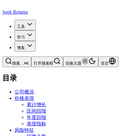
Seek Returns
工具
学习
博客
搜索
…
⌘
K
打开搜索框
切换主题
语言
目录
公司概况
价格表现
累计增长
区间回报
年度回报
表现指标
风险特征