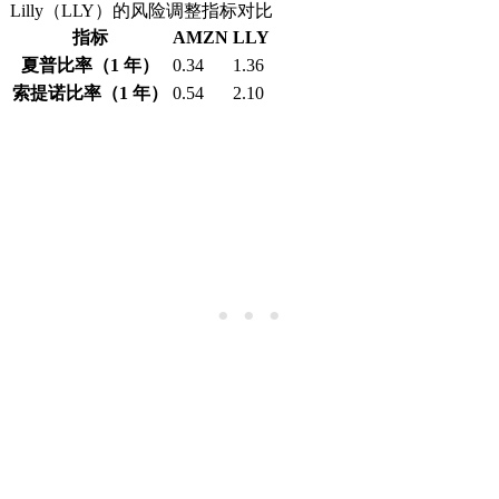
Lilly（LLY）的风险调整指标对比
指标
AMZN
LLY
夏普比率（1 年）
0.34
1.36
索提诺比率（1 年）
0.54
2.10