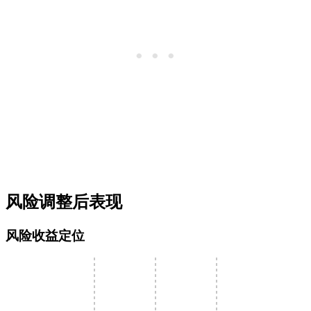
风险调整后表现
风险收益定位