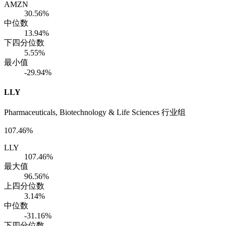
AMZN
30.56%
中位数
13.94%
下四分位数
5.55%
最小值
-29.94%
LLY
Pharmaceuticals, Biotechnology & Life Sciences 行业组
107.46%
LLY
107.46%
最大值
96.56%
上四分位数
3.14%
中位数
-31.16%
下四分位数