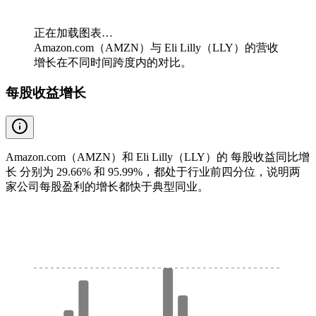
正在加载图表…
Amazon.com（AMZN）与 Eli Lilly（LLY）的营收
增长在不同时间跨度内的对比。
每股收益增长
Amazon.com（AMZN）和 Eli Lilly（LLY）的 每股收益同比增
长 分别为 29.66% 和 95.99%，都处于行业前四分位，说明两
家公司每股盈利的增长都快于典型同业。