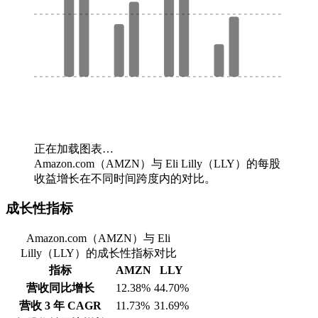
正在加载图表…
Amazon.com（AMZN）与 Eli Lilly（LLY）的每股
收益增长在不同时间跨度内的对比。
成长性指标
Amazon.com（AMZN）与 Eli
Lilly（LLY）的成长性指标对比
指标
AMZN
LLY
营收同比增长
12.38%
44.70%
营收 3 年 CAGR
11.73%
31.69%