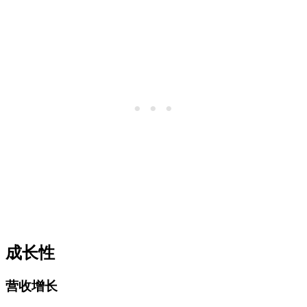
成长性
营收增长