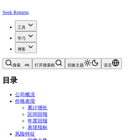
Seek Returns
工具
学习
博客
搜索
…
⌘
K
打开搜索框
切换主题
语言
目录
公司概况
价格表现
累计增长
区间回报
年度回报
表现指标
风险特征