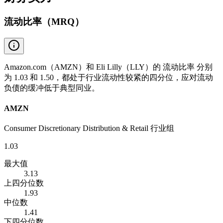
流动比率（MRQ）
Amazon.com（AMZN）和 Eli Lilly（LLY）的 流动比率 分别
为 1.03 和 1.50，都处于行业流动性较紧的四分位，应对流动
负债的缓冲低于典型同业。
AMZN
Consumer Discretionary Distribution & Retail 行业组
1.03
最大值
3.13
上四分位数
1.93
中位数
1.41
下四分位数