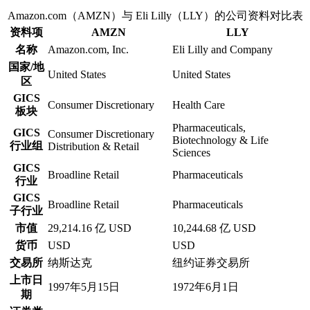
Amazon.com（AMZN）与 Eli Lilly（LLY）的公司资料对比表
资料项
AMZN
LLY
名称
Amazon.com, Inc.
Eli Lilly and Company
国家/地
United States
United States
区
GICS
Consumer Discretionary
Health Care
板块
Pharmaceuticals,
GICS
Consumer Discretionary
Biotechnology & Life
行业组
Distribution & Retail
Sciences
GICS
Broadline Retail
Pharmaceuticals
行业
GICS
Broadline Retail
Pharmaceuticals
子行业
市值
29,214.16 亿 USD
10,244.68 亿 USD
货币
USD
USD
交易所
纳斯达克
纽约证券交易所
上市日
1997年5月15日
1972年6月1日
期