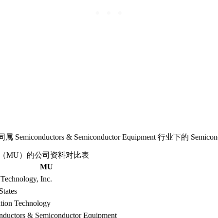
MU）同属 Semiconductors & Semiconductor Equipment 行
hnology（MU）的公司资料对比表
MU
Technology, Inc.
States
tion Technology
nductors & Semiconductor Equipment