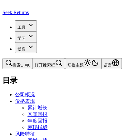
Seek Returns
工具
学习
博客
搜索
…
⌘
K
打开搜索框
切换主题
语言
目录
公司概况
价格表现
累计增长
区间回报
年度回报
表现指标
风险特征