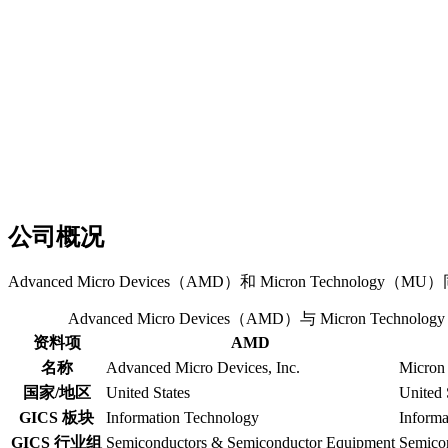
公司概况
Advanced Micro Devices（AMD）和 Micron Technology（
Advanced Micro Devices（AMD）与 Micron Tec
资料项
AMD
名称
Advanced Micro Devices, Inc.
Micron 
国家/地区
United States
United 
GICS 板块
Information Technology
Informa
GICS 行业组
Semiconductors & Semiconductor Equipment
Semico