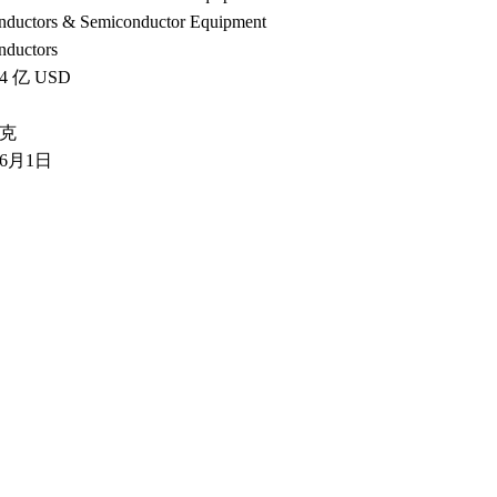
nductors & Semiconductor Equipment
nductors
24 亿 USD
克
年6月1日