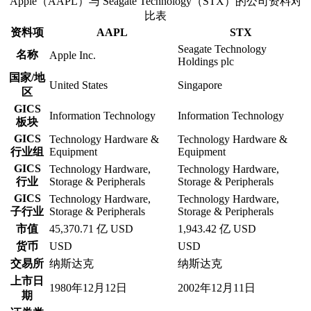
Apple（AAPL）与 Seagate Technology（STX）的公司资料对
比表
资料项
AAPL
STX
Seagate Technology
名称
Apple Inc.
Holdings plc
国家/地
United States
Singapore
区
GICS
Information Technology
Information Technology
板块
GICS
Technology Hardware &
Technology Hardware &
行业组
Equipment
Equipment
GICS
Technology Hardware,
Technology Hardware,
行业
Storage & Peripherals
Storage & Peripherals
GICS
Technology Hardware,
Technology Hardware,
子行业
Storage & Peripherals
Storage & Peripherals
市值
45,370.71 亿 USD
1,943.42 亿 USD
货币
USD
USD
交易所
纳斯达克
纳斯达克
上市日
1980年12月12日
2002年12月11日
期