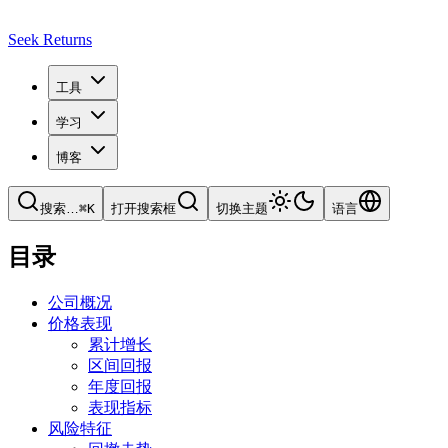
Seek Returns
工具
学习
博客
搜索
…
⌘
K
打开搜索框
切换主题
语言
目录
公司概况
价格表现
累计增长
区间回报
年度回报
表现指标
风险特征