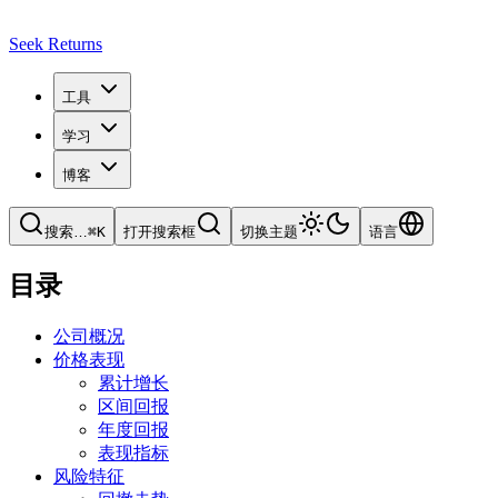
Seek Returns
工具
学习
博客
搜索
…
⌘
K
打开搜索框
切换主题
语言
目录
公司概况
价格表现
累计增长
区间回报
年度回报
表现指标
风险特征