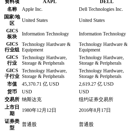
资料项
AAPL
DELL
名称
Apple Inc.
Dell Technologies Inc.
国家/地
United States
United States
区
GICS
Information Technology
Information Technology
板块
GICS
Technology Hardware &
Technology Hardware &
行业组
Equipment
Equipment
GICS
Technology Hardware,
Technology Hardware,
行业
Storage & Peripherals
Storage & Peripherals
GICS
Technology Hardware,
Technology Hardware,
子行业
Storage & Peripherals
Storage & Peripherals
市值
45,370.71 亿 USD
2,619.27 亿 USD
货币
USD
USD
交易所
纳斯达克
纽约证券交易所
上市日
1980年12月12日
2016年8月17日
期
证券类
普通股
普通股
型