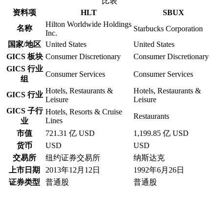
比表
资料项
HLT
SBUX
Hilton Worldwide Holdings
名称
Starbucks Corporation
Inc.
国家/地区
United States
United States
GICS 板块
Consumer Discretionary
Consumer Discretionary
GICS 行业
Consumer Services
Consumer Services
组
Hotels, Restaurants &
Hotels, Restaurants &
GICS 行业
Leisure
Leisure
GICS 子行
Hotels, Resorts & Cruise
Restaurants
Lines
业
市值
721.31 亿 USD
1,199.85 亿 USD
货币
USD
USD
交易所
纽约证券交易所
纳斯达克
上市日期
2013年12月12日
1992年6月26日
证券类型
普通股
普通股