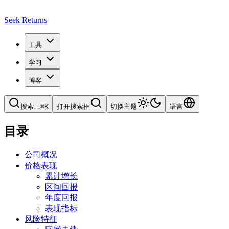
Seek Returns
工具
学习
博客
搜索
…
⌘
K
打开搜索框
切换主题
语言
目录
公司概况
价格表现
累计增长
区间回报
年度回报
表现指标
风险特征