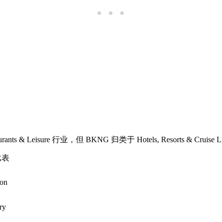
ts & Leisure 行业，但 BKNG 归类于 Hotels, Resorts & Cruise
比表
ion
ry