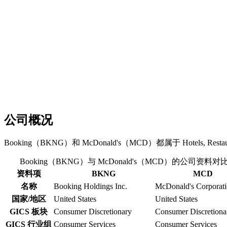
公司概况
Booking（BKNG）和 McDonald's（MCD）都属于 Hotels, Restauran
Booking（BKNG）与 McDonald's（MCD）的公司资料对
资料项
BKNG
MCD
名称
Booking Holdings Inc.
McDonald's Corporat
国家/地区
United States
United States
GICS 板块
Consumer Discretionary
Consumer Discretiona
GICS 行业组
Consumer Services
Consumer Services